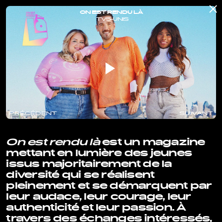
ON EST RENDU LÀ
TV5-UNIS
PRÉCÉDENT
SUIVANT
On est rendu là
est un magazine
mettant en lumière des jeunes
issus majoritairement de la
diversité qui se réalisent
pleinement et se démarquent par
leur audace, leur courage, leur
authenticité et leur passion. À
travers des échanges intéressés,