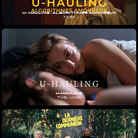
U- HAULING : ALGORITHMES AMOUREUX
TV5+
U-HAULING
TV5 - UNIS